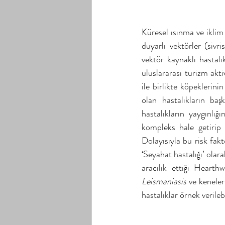
Küresel ısınma ve iklim 
duyarlı vektörler (sivr
vektör kaynaklı hastalı
uluslararası turizm akti
ile birlikte köpeklerini
olan hastalıkların baş
hastalıkların yaygınlığ
kompleks hale getirip 
Dolayısıyla bu risk faktö
‘Seyahat hastalığı’ olar
aracılık ettiği Hearth
Leismaniasis
 ve keneleri
hastalıklar örnek verilebi