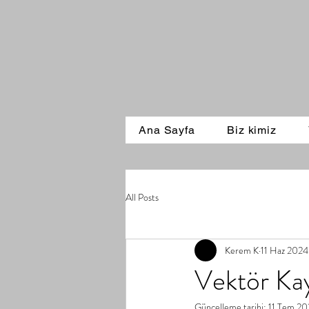
Ana Sayfa
Biz kimiz
All Posts
Kerem K
11 Haz 2024
Vektör Kay
Güncelleme tarihi:
11 Tem 20