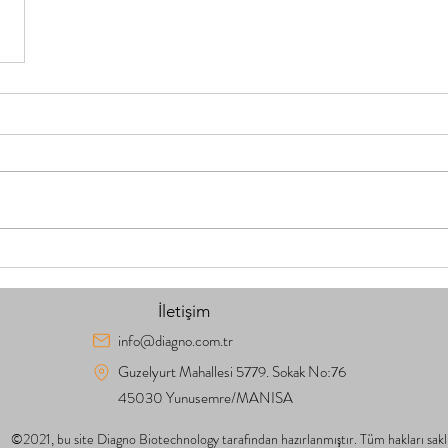
İletişim
info@diagno.com.tr
Guzelyurt Mahallesi 5779. Sokak No:76
45030 Yunusemre/MANISA
©2021, bu site Diagno Biotechnology tarafından hazırlanmıştır. Tüm hakları saklı