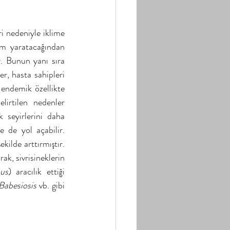
i nedeniyle iklime 
tam yaratacağından 
. Bunun yanı sıra 
r, hasta sahipleri 
 endemik özellikte 
irtilen nedenler 
 seyirlerini daha 
 de yol açabilir. 
kilde arttırmıştır. 
k, sivrisineklerin 
us
) aracılık ettiği 
Babesiosis
 vb. gibi 