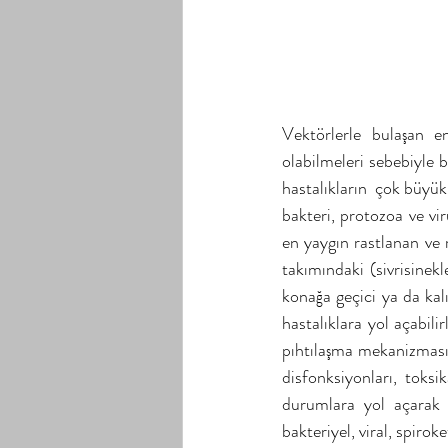
Vektörlerle bulaşan en
olabilmeleri sebebiyle b
hastalıkların  çok büyük
bakteri, protozoa ve vi
en yaygın rastlanan ve r
takımındaki (sivrisinekle
konağa geçici ya da kalıc
hastalıklara yol açabili
pıhtılaşma mekanizması b
disfonksiyonları, toksik
durumlara yol açarak pa
bakteriyel, viral, spiroke