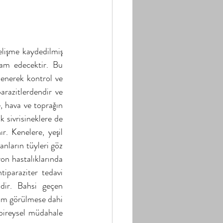
lişme kaydedilmiş 
vam edecektir. Bu 
enerek kontrol ve 
razitlerdendir ve 
, hava ve toprağın 
 sivrisineklere de 
r. Kenelere, yeşil 
nların tüyleri göz 
on hastalıklarında 
iparaziter tedavi 
dir. Bahsi geçen 
om görülmese dahi 
ireysel müdahale 