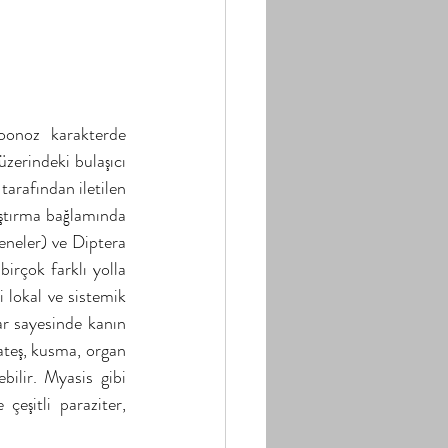
oonoz karakterde 
zerindeki bulaşıcı 
arafından iletilen 
ştırma bağlamında 
eneler) ve Diptera 
birçok farklı yolla 
i lokal ve sistemik 
ar sayesinde kanın 
ateş, kusma, organ 
bilir. Myasis gibi 
eşitli paraziter, 