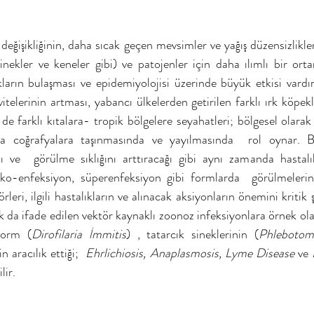
değişikliğinin, daha sıcak geçen mevsimler ve yağış düzensizlikler
isinekler ve keneler gibi) ve patojenler için daha ılımlı bir or
kların bulaşması ve epidemiyolojisi üzerinde büyük etkisi vardır
vitelerinin artması, yabancı ülkelerden getirilen farklı ırk köpekle
n de farklı kıtalara- tropik bölgelere seyahatleri; bölgesel olarak
ka coğrafyalara taşınmasında ve yayılmasında  rol oynar. Bel
ını ve  görülme sıklığını arttıracağı gibi aynı zamanda hastalık
ko-enfeksiyon, süperenfeksiyon gibi formlarda  görülmelerine
rleri, ilgili hastalıkların ve alınacak aksiyonların önemini kritik şe
ak da ifade edilen vektör kaynaklı zoonoz infeksiyonlara örnek olara
worm (
Dirofilaria İmmitis
) , tatarcık sineklerinin (
Phlebotom
n aracılık ettiği;  
Ehrlichiosis, Anaplasmosis, Lyme Disease 
ve
 
lir.