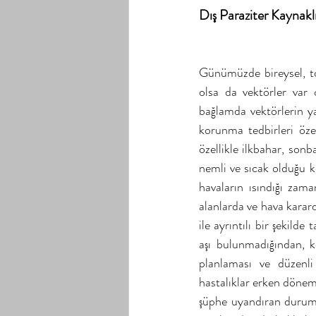
Dış Paraziter Kaynakl
Günümüzde bireysel, to
olsa da vektörler var 
bağlamda vektörlerin ya
korunma tedbirleri öze
özellikle ilkbahar, sonb
nemli ve sıcak olduğu ko
havaların ısındığı zaman
alanlarda ve hava karard
ile ayrıntılı bir şekild
aşı bulunmadığından, k
planlaması ve düzenli
hastalıklar erken döne
şüphe uyandıran duruml