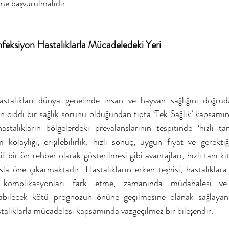
me başvurulmalıdır.
Enfeksiyon Hastalıklarla Mücadeledeki Yeri
stalıkları dünya genelinde insan ve hayvan sağlığını doğruda
 ciddi bir sağlık sorunu olduğundan tıpta ‘Tek Sağlık’ kapsamınd
talıkların bölgelerdeki prevalanslarının tespitinde ‘hızlı tanı 
kolaylığı, erişilebilirlik, hızlı sonuç, uygun fiyat ve gerekti
if bir ön rehber olarak gösterilmesi gibi avantajları, hızlı tanı kitl
la öne çıkarmaktadır. Hastalıkların erken teşhisi, hastalıklara 
komplikasyonları fark etme, zamanında müdahalesi ve et
şabilecek kötü prognozun önüne geçilmesine olanak sağlayan hı
stalıklarla mücadelesi kapsamında vazgeçilmez bir bileşendir.