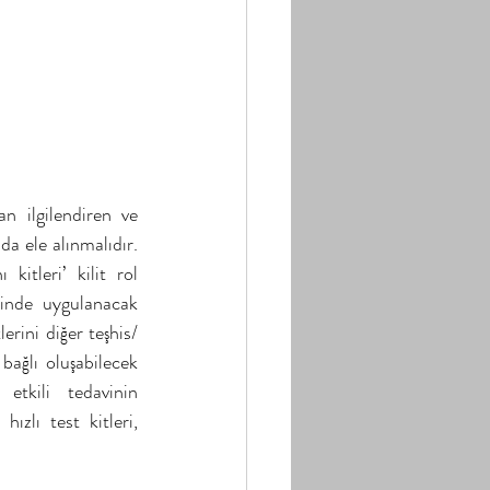
n ilgilendiren ve 
a ele alınmalıdır. 
kitleri’ kilit rol 
ğinde uygulanacak 
erini diğer teşhis/ 
bağlı oluşabilecek 
kili tedavinin 
zlı test kitleri, 