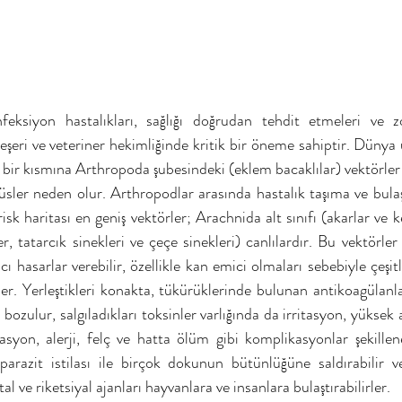
feksiyon hastalıkları, sağlığı doğrudan tehdit etmeleri ve z
eşeri ve veteriner hekimliğinde kritik bir öneme sahiptir. Dünya ü
 bir kısmına Arthropoda şubesindeki (eklem bacaklılar) vektörler t
rüsler neden olur. Arthropodlar arasında hastalık taşıma ve bula
isk haritası en geniş vektörler; Arachnida alt sınıfı (akarlar ve k
r, tatarcık sinekleri ve çeçe sinekleri) canlılardır. Bu vektörler 
ı hasarlar verebilir, özellikle kan emici olmaları sebebiyle çeşitl
rler. Yerleştikleri konakta, tükürüklerinde bulunan antikoagülanl
ozulur, salgıladıkları toksinler varlığında da irritasyon, yüksek 
asyon, alerji, felç ve hatta ölüm gibi komplikasyonlar şekillene
razit istilası ile birçok dokunun bütünlüğüne saldırabilir ve ç
tal ve riketsiyal ajanları hayvanlara ve insanlara bulaştırabilirler.