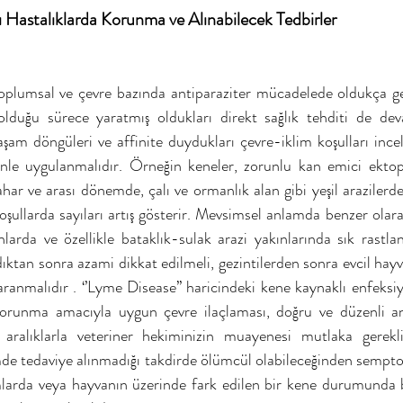
ı Hastalıklarda Korunma ve Alınabilecek Tedbirler
plumsal ve çevre bazında antiparaziter mücadelede oldukça ge
olduğu sürece yaratmış oldukları direkt sağlık tehditi de de
şam döngüleri ve affinite duydukları çevre-iklim koşulları incel
nle uygulanmalıdır. Örneğin keneler, zorunlu kan emici ektopa
ahar ve arası dönemde, çalı ve ormanlık alan gibi yeşil arazilerde
şullarda sayıları artış gösterir. Mevsimsel anlamda benzer olarak
larda ve özellikle bataklık-sulak arazi yakınlarında sık rastlanı
ıktan sonra azami dikkat edilmeli, gezintilerden sonra evcil hayva
e taranmalıdır . ‘’Lyme Disease’’ haricindeki kene kaynaklı enfeksiy
orunma amacıyla uygun çevre ilaçlaması, doğru ve düzenli ant
 aralıklarla veteriner hekiminizin muayenesi mutlaka gerekli
mde tedaviye alınmadığı takdirde ölümcül olabileceğinden sempt
arda veya hayvanın üzerinde fark edilen bir kene durumunda b