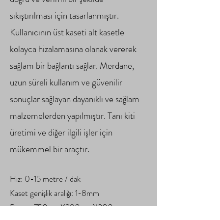
sıkıştırılması için tasarlanmıştır.
Kullanıcının üst kaseti alt kasetle
kolayca hizalamasına olanak vererek
sağlam bir bağlantı sağlar. Merdane,
uzun süreli kullanım ve güvenilir
sonuçlar sağlayan dayanıklı ve sağlam
malzemelerden yapılmıştır. Tanı kiti
üretimi ve diğer ilgili işler için
mükemmel bir araçtır.
Hız: 0-15 metre / dak
Kaset genişlik aralığı: 1-8mm
Boyut: 750mmX280mmX300mm