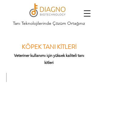
Tanı Teknolojilerinde Çözüm Ortağınız
KÖPEK TANI KİTLERİ
Veteriner kullanımı için yüksek kaliteli tanı
kitleri
DCC0201 CPV Ag/CCV Ag
Diagno
CPV
Ag/CCV
Ag
(Canine)