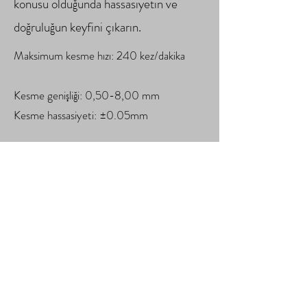
konusu olduğunda hassasiyetin ve
doğruluğun keyfini çıkarın.
Maksimum kesme hızı: 240 kez/dakika
Kesme genişliği: 0,50-8,00 mm
Kesme hassasiyeti: ±0.05mm
Artık malzeme: 12 mm
Kesilmemiş sayfanın Maksimum Genişliği:
98 mm /128 mm
Ekipman boyutu: 420x390x280mm
Sipariş ver
İletişim