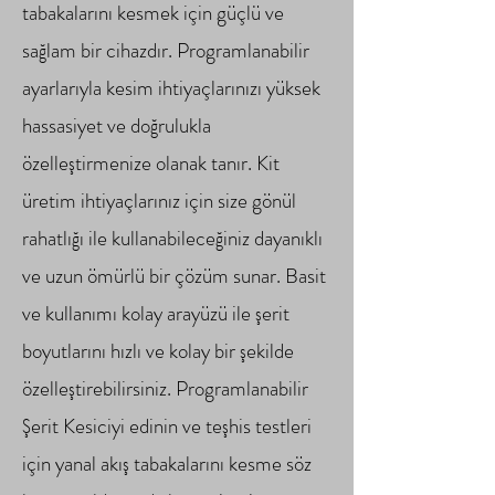
tabakalarını kesmek için güçlü ve
sağlam bir cihazdır. Programlanabilir
ayarlarıyla kesim ihtiyaçlarınızı yüksek
hassasiyet ve doğrulukla
özelleştirmenize olanak tanır. Kit
üretim ihtiyaçlarınız için size gönül
rahatlığı ile kullanabileceğiniz dayanıklı
ve uzun ömürlü bir çözüm sunar. Basit
ve kullanımı kolay arayüzü ile şerit
boyutlarını hızlı ve kolay bir şekilde
özelleştirebilirsiniz. Programlanabilir
Şerit Kesiciyi edinin ve teşhis testleri
için yanal akış tabakalarını kesme söz